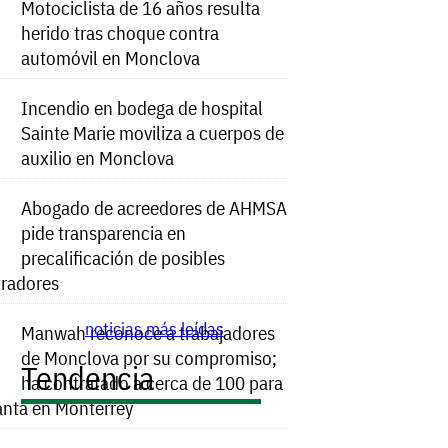
Motociclista de 16 años resulta
herido tras choque contra
automóvil en Monclova
Incendio en bodega de hospital
Sainte Marie moviliza a cuerpos de
auxilio en Monclova
Abogado de acreedores de AHMSA
pide transparencia en
precalificación de posibles
radores
noticias más leídas
Manwah reconoce a trabajadores
de Monclova por su compromiso;
Tendencia
ha contratado a cerca de 100 para
anta en Monterrey