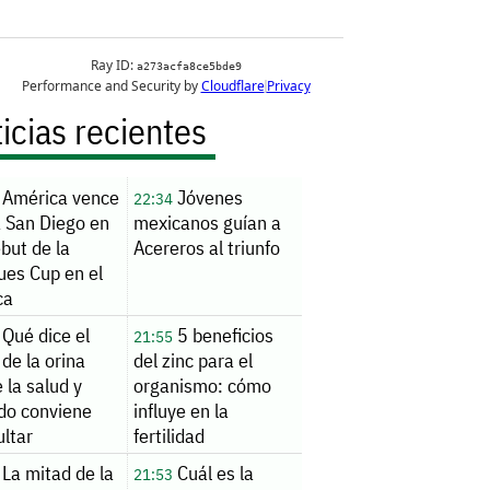
icias recientes
América vence
Jóvenes
22:34
a San Diego en
mexicanos guían a
but de la
Acereros al triunfo
ues Cup en el
ca
Qué dice el
5 beneficios
21:55
 de la orina
del zinc para el
 la salud y
organismo: cómo
do conviene
influye en la
ltar
fertilidad
La mitad de la
Cuál es la
21:53