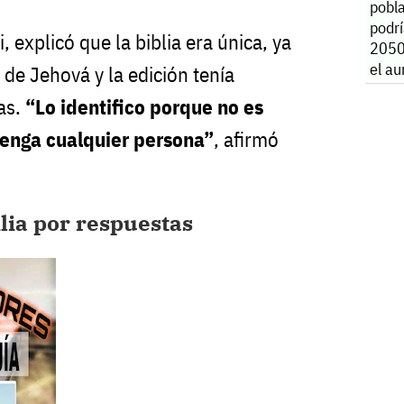
pobl
podr
 explicó que la biblia era única, ya
2050
el a
o de Jehová y la edición tenía
caso
cas.
“Lo identifico porque no es
tenga cualquier persona”
, afirmó
ilia por respuestas