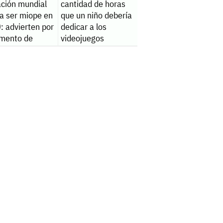
ación mundial
cantidad de horas
ía ser miope en
que un niño debería
: advierten por
dedicar a los
umento de
videojuegos
s