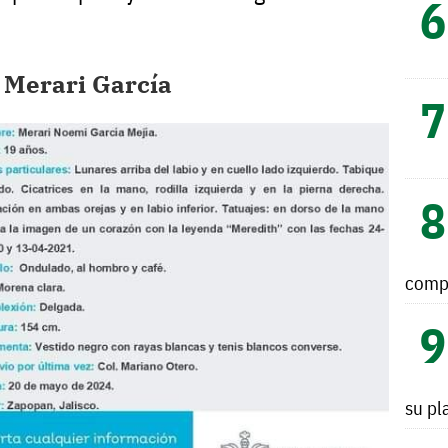
e Merari García
comp
su pl