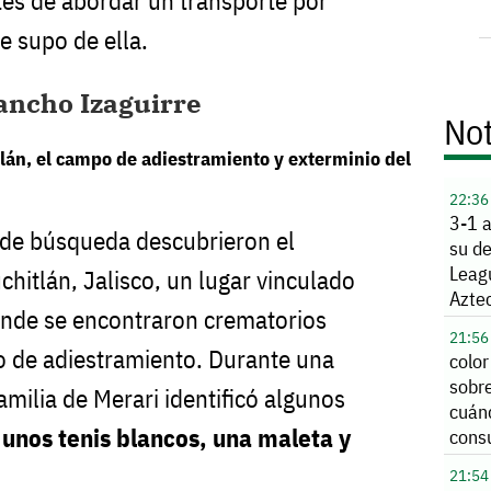
ntes de abordar un transporte por
e supo de ella.
Rancho Izaguirre
Not
22:36
3-1 
s de búsqueda descubrieron el
su de
Leag
hitlán, Jalisco, un lugar vinculado
Azte
onde se encontraron crematorios
21:56
o de adiestramiento. Durante una
color
sobre
familia de Merari identificó algunos
cuán
:
unos tenis blancos, una maleta y
consu
21:54