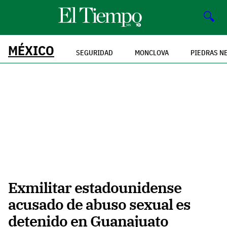
🔍
MÉXICO
SEGURIDAD
MONCLOVA
PIEDRAS N
Exmilitar estadounidense
acusado de abuso sexual es
detenido en Guanajuato