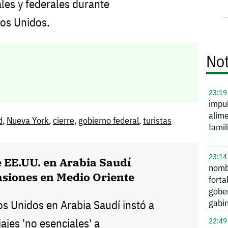
ales y federales durante
os Unidos.
Not
23:19
impu
alime
d
,
Nueva York
,
cierre
,
gobierno federal
,
turistas
famil
23:14
 EE.UU. en Arabia Saudí
nomb
ensiones en Medio Oriente
forta
gobe
gabi
s Unidos en Arabia Saudí instó a
iajes 'no esenciales' a
22:49