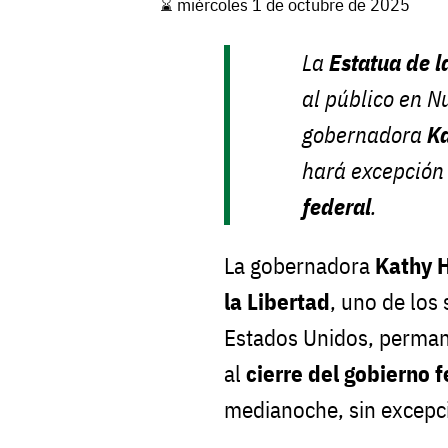
⌛️ miércoles 1 de octubre de 2025
La
Estatua de l
al público en N
gobernadora
K
hará excepción
federal
.
La gobernadora
Kathy 
la Libertad
, uno de los
Estados Unidos, perman
al
cierre del gobierno 
medianoche, sin excepc