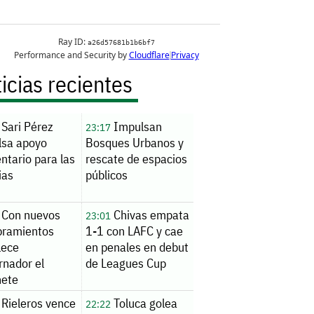
icias recientes
Sari Pérez
Impulsan
23:17
lsa apoyo
Bosques Urbanos y
ntario para las
rescate de espacios
ias
públicos
Con nuevos
Chivas empata
23:01
ramientos
1-1 con LAFC y cae
lece
en penales en debut
rnador el
de Leagues Cup
nete
Rieleros vence
Toluca golea
22:22