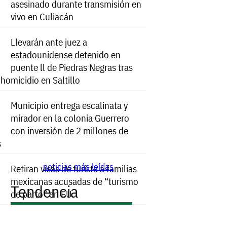
asesinado durante transmisión en
vivo en Culiacán
Llevarán ante juez a
estadounidense detenido en
puente ll de Piedras Negras tras
e homicidio en Saltillo
Municipio entrega escalinata y
mirador en la colonia Guerrero
con inversión de 2 millones de
s
noticias más leídas
Retiran visas de turista a familias
mexicanas acusadas de “turismo
Tendencia
de parto” en EU