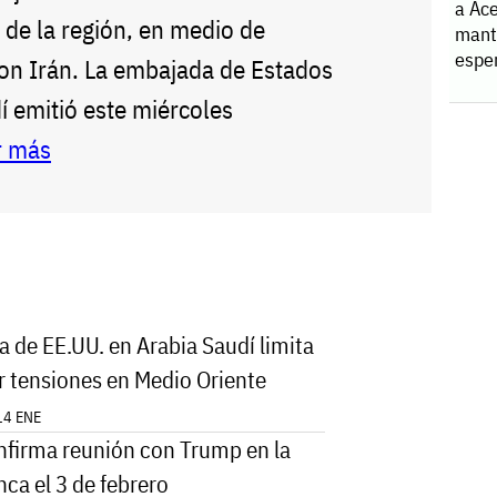
a Ace
s de la región, en medio de
manti
espe
con Irán. La embajada de Estados
í emitió este miércoles
r más
 de EE.UU. en Arabia Saudí limita
or tensiones en Medio Oriente
14 ENE
nfirma reunión con Trump en la
ca el 3 de febrero