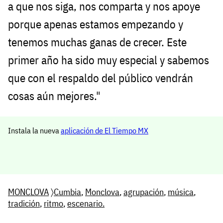
a que nos siga, nos comparta y nos apoye
porque apenas estamos empezando y
tenemos muchas ganas de crecer. Este
primer año ha sido muy especial y sabemos
que con el respaldo del público vendrán
cosas aún mejores."
Instala la nueva
aplicación de El Tiempo MX
MONCLOVA
〉
Cumbia
,
Monclova
,
agrupación
,
música
,
tradición
,
ritmo
,
escenario.