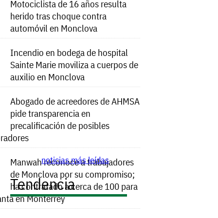
Motociclista de 16 años resulta
herido tras choque contra
automóvil en Monclova
Incendio en bodega de hospital
Sainte Marie moviliza a cuerpos de
auxilio en Monclova
Abogado de acreedores de AHMSA
pide transparencia en
precalificación de posibles
radores
noticias más leídas
Manwah reconoce a trabajadores
de Monclova por su compromiso;
Tendencia
ha contratado a cerca de 100 para
anta en Monterrey