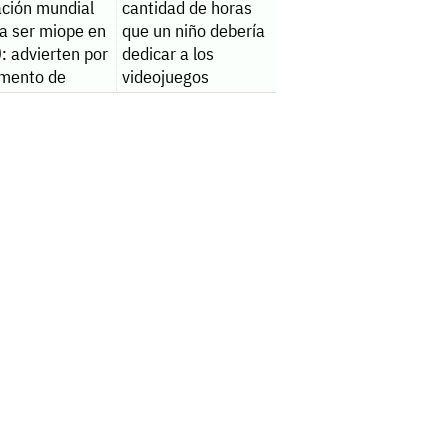
ación mundial
cantidad de horas
ía ser miope en
que un niño debería
: advierten por
dedicar a los
umento de
videojuegos
s