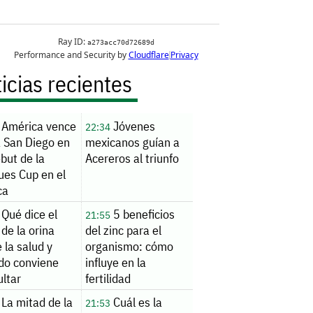
icias recientes
América vence
Jóvenes
22:34
a San Diego en
mexicanos guían a
but de la
Acereros al triunfo
ues Cup en el
ca
Qué dice el
5 beneficios
21:55
 de la orina
del zinc para el
 la salud y
organismo: cómo
do conviene
influye en la
ltar
fertilidad
La mitad de la
Cuál es la
21:53