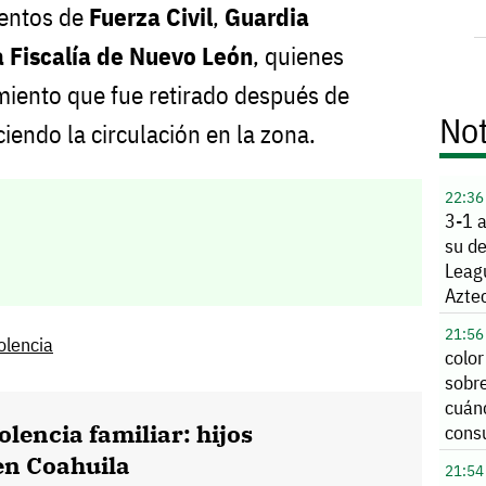
mentos de
Fuerza Civil
,
Guardia
a Fiscalía de Nuevo León
, quienes
miento que fue retirado después de
Not
ciendo la circulación en la zona.
22:36
3-1 
su de
Leag
Azte
21:56
olencia
color
sobre
cuán
olencia familiar: hijos
consu
en Coahuila
21:54