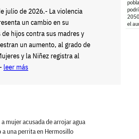
pobl
podr
de julio de 2026.- La violencia
2050
presenta un cambio en su
el a
caso
 de hijos contra sus madres y
estran un aumento, al grado de
Mujeres y la Niñez registra al
--
leer más
 a mujer acusada de arrojar agua
o a una perrita en Hermosillo