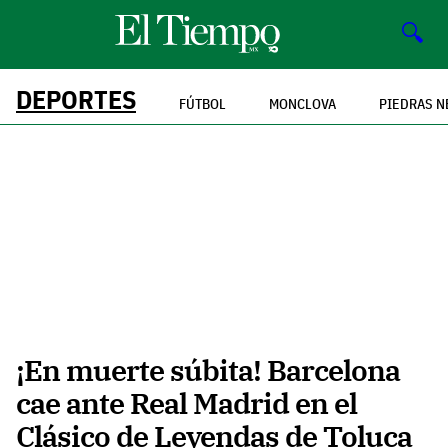
🔍
DEPORTES
FÚTBOL
MONCLOVA
PIEDRAS N
¡En muerte súbita! Barcelona
cae ante Real Madrid en el
Clásico de Leyendas de Toluca