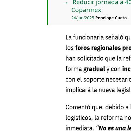
Reducir jornada a 40
Coparmex
24/jun/2025
Penélope Cueto
La funcionaria señaló q
los
foros regionales pr
han solicitado que la r
forma
gradual
y con
inc
con el soporte necesario
implicará la nueva legis
Comentó que, debido a 
logísticos, la reforma n
inmediata.
“
No es una l