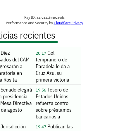
icias recientes
Diez
Gol
20:17
sados del CAM
tempranero de
ngresarán a
Paradela le da a
ratoria en
Cruz Azul su
a Rosita
primera victoria
inaugural en
Senado elegirá
Tesoro de
19:56
Leagues Cup
a presidencia
Estados Unidos
 Mesa Directiva
refuerza control
 de agosto
sobre préstamos
bancarios a
extranjeros
Jurisdicción
Publican las
19:47