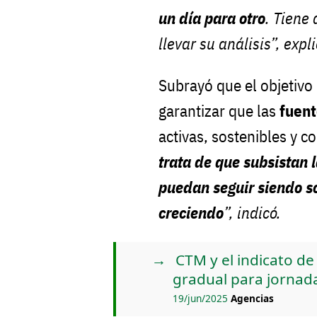
un día para otro
. Tiene 
llevar su análisis”, expl
Subrayó que el objetivo
garantizar que las
fuen
activas, sostenibles y c
trata de que subsistan 
puedan seguir siendo s
creciendo
”, indicó.
CTM y el indicato d
gradual para jornad
19/jun/2025
Agencias