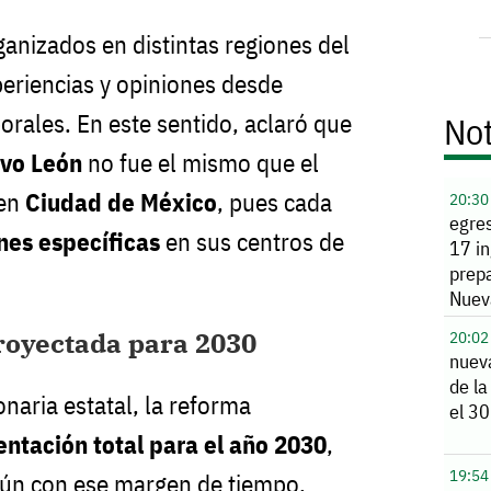
ganizados en distintas regiones del
periencias y opiniones desde
orales. En este sentido, aclaró que
Not
vo León
no fue el mismo que el
 en
Ciudad de México
, pues cada
20:30
egre
nes específicas
en sus centros de
17 i
prepa
Nuev
oyectada para 2030
20:02
nuev
de la
naria estatal, la reforma
el 30
ntación total para el año 2030
,
19:54
ún con ese margen de tiempo,