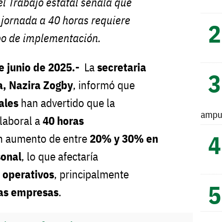
el Trabajo estatal señala que
 jornada a 40 horas requiere
mpo de implementación.
de junio de 2025.-
La
secretaria
a, Nazira Zogby
, informó que
ales
han advertido que la
ampu
 laboral a
40 horas
un aumento de entre
20% y 30% en
sonal
, lo que afectaría
 operativos
, principalmente
as empresas
.