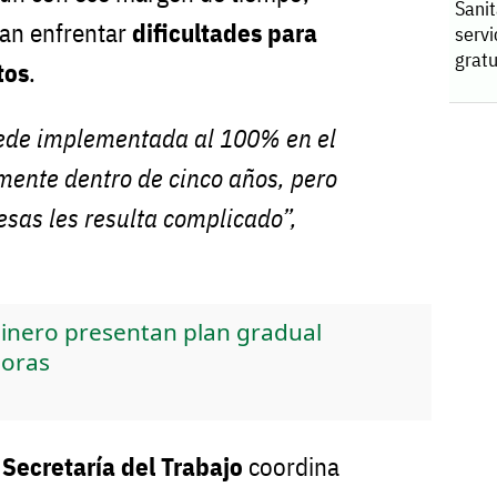
Sanit
an enfrentar
dificultades para
serv
gratu
tos
.
uede implementada al 100% en el
amente dentro de cinco años, pero
sas les resulta complicado”,
Minero presentan plan gradual
horas
a
Secretaría del Trabajo
coordina