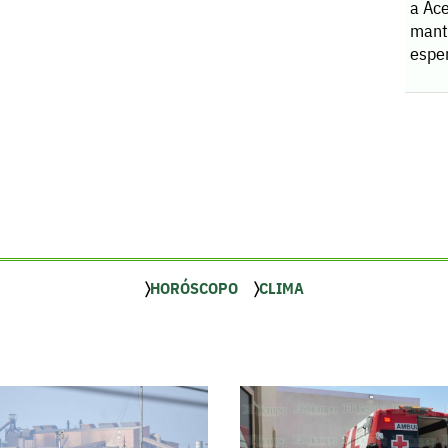
a Ace
manti
espe
HORÓSCOPO
CLIMA