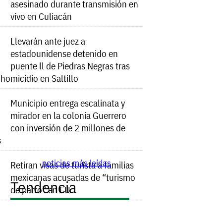
asesinado durante transmisión en
vivo en Culiacán
Llevarán ante juez a
estadounidense detenido en
puente ll de Piedras Negras tras
e homicidio en Saltillo
Municipio entrega escalinata y
mirador en la colonia Guerrero
con inversión de 2 millones de
s
noticias más leídas
Retiran visas de turista a familias
mexicanas acusadas de “turismo
Tendencia
de parto” en EU