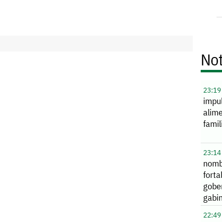
Not
23:19
impu
alime
famil
23:14
nomb
forta
gobe
gabi
22:49