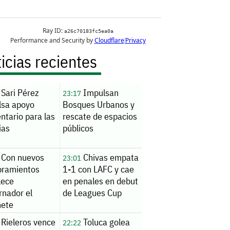
icias recientes
Sari Pérez
Impulsan
23:17
lsa apoyo
Bosques Urbanos y
ntario para las
rescate de espacios
ias
públicos
Con nuevos
Chivas empata
23:01
ramientos
1-1 con LAFC y cae
lece
en penales en debut
rnador el
de Leagues Cup
nete
Rieleros vence
Toluca golea
22:22