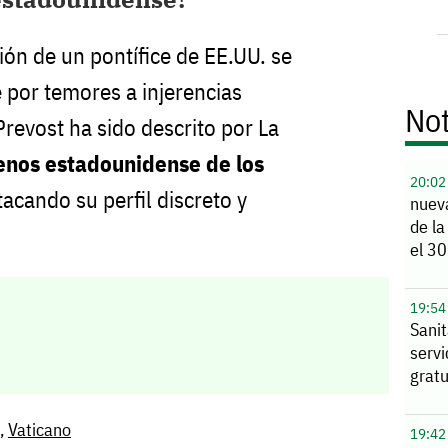
ión de un pontífice de EE.UU. se
por temores a injerencias
Not
Prevost ha sido descrito por La
enos estadounidense de los
20:02
tacando su perfil discreto y
nuev
de la
el 30
19:54
Sanit
serv
gratu
,
Vaticano
19:42