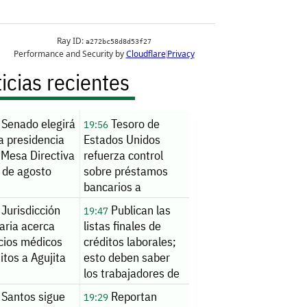
icias recientes
Senado elegirá
Tesoro de
19:56
a presidencia
Estados Unidos
 Mesa Directiva
refuerza control
 de agosto
sobre préstamos
bancarios a
extranjeros
Jurisdicción
Publican las
19:47
aria acerca
listas finales de
icios médicos
créditos laborales;
itos a Agujita
esto deben saber
los trabajadores de
AHMSA
Santos sigue
Reportan
19:29