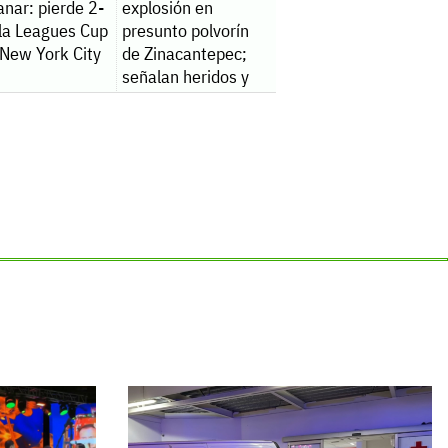
anar: pierde 2-
explosión en
 la Leagues Cup
presunto polvorín
 New York City
de Zinacantepec;
señalan heridos y
un fallecido