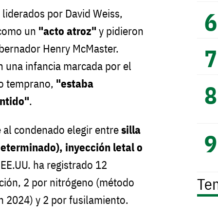
liderados por David Weiss,
n como un
"acto atroz"
y pidieron
 gobernador Henry McMaster.
 una infancia marcada por el
to temprano,
"estaba
ntido"
.
e al condenado elegir entre
silla
eterminado), inyección letal o
 EE.UU. ha registrado 12
Te
cción, 2 por nitrógeno (método
 2024) y 2 por fusilamiento.