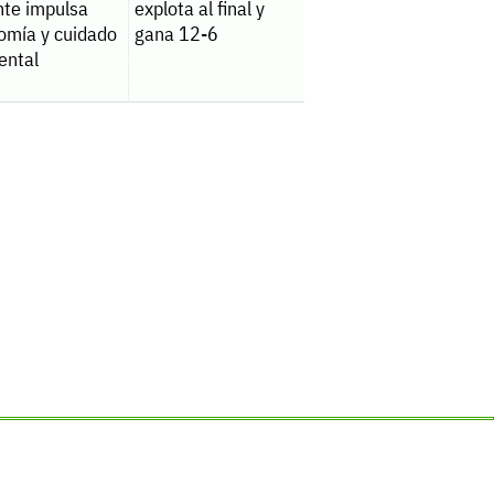
nte impulsa
explota al final y
omía y cuidado
gana 12-6
ental