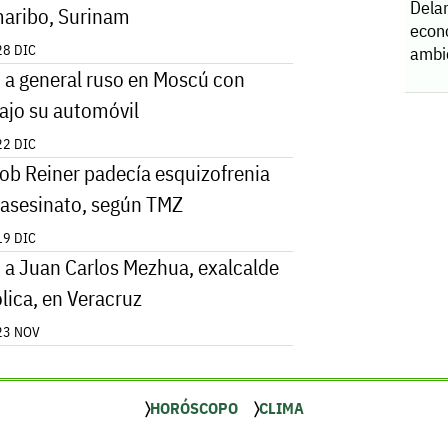
Dela
aribo, Surinam
econ
28 DIC
ambi
 a general ruso en Moscú con
jo su automóvil
22 DIC
Rob Reiner padecía esquizofrenia
 asesinato, según TMZ
19 DIC
 a Juan Carlos Mezhua, exalcalde
lica, en Veracruz
23 NOV
HORÓSCOPO
CLIMA