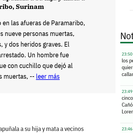
ribo, Surinam
o en las afueras de Paramaribo,
os nueve personas muertas,
Not
, y dos heridos graves. El
arrestado. Un hombre fue
23:50
los p
ue con cuchillo que dejó al
quier
calla
 muertas, --
leer más
23:49
cinco
Cañó
Lore
puñala a su hija y mata a vecinos
23:46