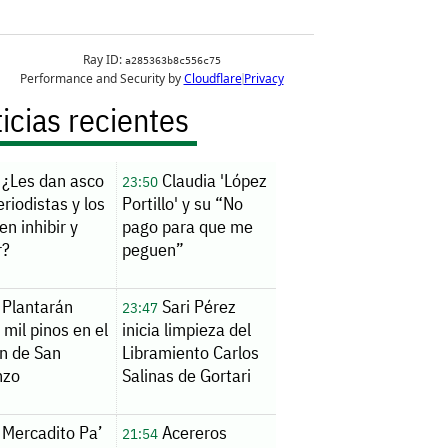
icias recientes
¿Les dan asco
Claudia 'López
23:50
eriodistas y los
Portillo' y su “No
en inhibir y
pago para que me
r?
peguen”
Plantarán
Sari Pérez
23:47
 mil pinos en el
inicia limpieza del
n de San
Libramiento Carlos
nzo
Salinas de Gortari
Mercadito Pa’
Acereros
21:54