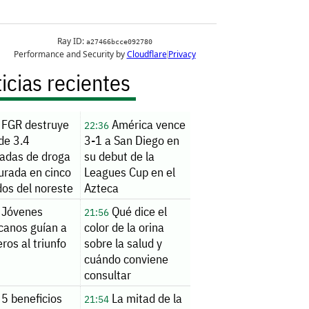
icias recientes
FGR destruye
América vence
22:36
de 3.4
3-1 a San Diego en
ladas de droga
su debut de la
urada en cinco
Leagues Cup en el
dos del noreste
Azteca
Jóvenes
Qué dice el
21:56
canos guían a
color de la orina
ros al triunfo
sobre la salud y
cuándo conviene
consultar
5 beneficios
La mitad de la
21:54