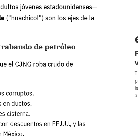
 adultos jóvenes estadounidenses—
le
("huachicol") son los ejes de la
trabando de petróleo
que el CJNG roba crudo de
s corruptos.
s en ductos.
s cisterna.
con descuentos en EE.UU., y las
n México.