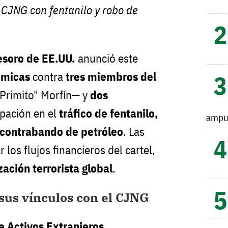
l CJNG con fentanilo y robo de
soro de EE.UU.
anunció este
ómicas
contra
tres miembros del
Primito" Morfín— y
dos
ipación en el
tráfico de fentanilo,
ampu
 contrabando de petróleo
. Las
 los flujos financieros del cartel,
zación terrorista global
.
sus vínculos con el CJNG
e Activos Extranjeros