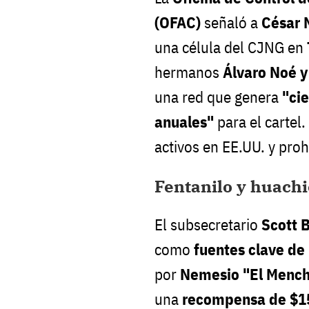
(OFAC)
señaló a
César M
una célula del CJNG en
hermanos
Álvaro Noé y
una red que genera
"ci
anuales"
para el cartel
activos en EE.UU. y proh
Fentanilo y huachi
El subsecretario
Scott 
como
fuentes clave de
por
Nemesio "El Mench
una
recompensa de $15