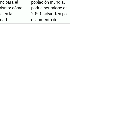
inc para el
población mundial
nismo: cómo
podría ser miope en
ye en la
2050: advierten por
lidad
el aumento de
casos