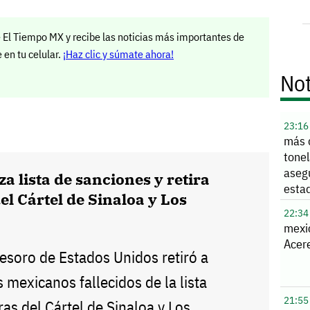
 El Tiempo MX y recibe las noticias más importantes de
en tu celular.
¡Haz clic y súmate ahora!
Not
23:16
más 
tone
aseg
za lista de sanciones y retira
esta
el Cártel de Sinaloa y Los
22:34
mexi
Acere
esoro de Estados Unidos retiró a
s mexicanos fallecidos de la lista
21:55
as del Cártel de Sinaloa y Los