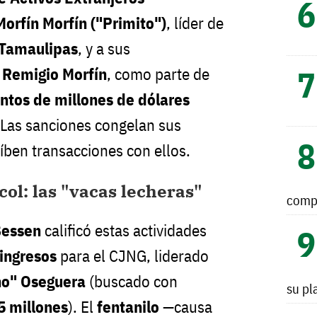
orfín Morfín ("Primito")
, líder de
Tamaulipas
, y a sus
 Remigio Morfín
, como parte de
entos de millones de dólares
. Las sanciones congelan sus
íben transacciones con ellos.
col: las "vacas lecheras"
comp
Bessen
calificó estas actividades
 ingresos
para el CJNG, liderado
o" Oseguera
(buscado con
su pl
 millones
). El
fentanilo
—causa