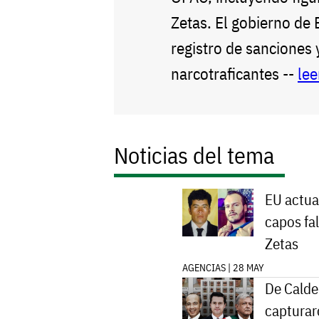
Zetas. El gobierno de 
registro de sanciones 
narcotraficantes --
lee
Noticias del tema
EU actual
capos fal
Zetas
AGENCIAS | 28 MAY
De Calde
capturar