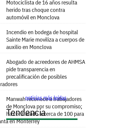
Motociclista de 16 años resulta
herido tras choque contra
automóvil en Monclova
Incendio en bodega de hospital
Sainte Marie moviliza a cuerpos de
auxilio en Monclova
Abogado de acreedores de AHMSA
pide transparencia en
precalificación de posibles
radores
noticias más leídas
Manwah reconoce a trabajadores
de Monclova por su compromiso;
Tendencia
ha contratado a cerca de 100 para
anta en Monterrey