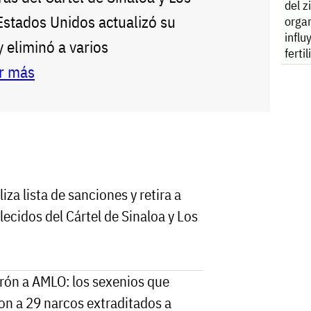
del z
Estados Unidos actualizó su
orga
influ
y eliminó a varios
ferti
r más
iza lista de sanciones y retira a
lecidos del Cártel de Sinaloa y Los
rón a AMLO: los sexenios que
on a 29 narcos extraditados a