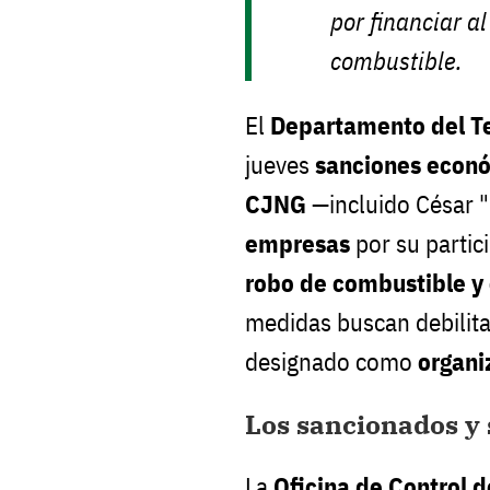
por financiar a
combustible.
El
Departamento del Te
jueves
sanciones econ
CJNG
—incluido César "
empresas
por su partic
robo de combustible y
medidas buscan debilitar
designado como
organi
Los sancionados y 
La
Oficina de Control d