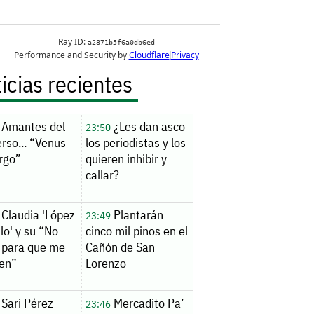
icias recientes
Amantes del
¿Les dan asco
23:50
rso... “Venus
los periodistas y los
rgo”
quieren inhibir y
callar?
Claudia 'López
Plantarán
23:49
llo' y su “No
cinco mil pinos en el
 para que me
Cañón de San
en”
Lorenzo
Sari Pérez
Mercadito Pa’
23:46