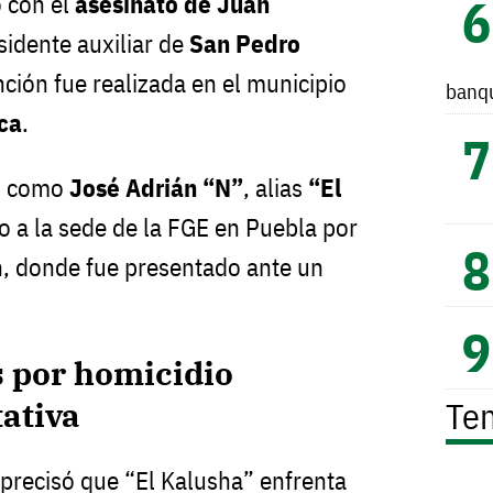
 con el
asesinato de Juan
esidente auxiliar de
San Pedro
nción fue realizada en el municipio
banq
ca
.
do como
José Adrián “N”
, alias
“El
do a la sede de la FGE en Puebla por
n, donde fue presentado ante un
s por homicidio
Te
tativa
 precisó que “El Kalusha” enfrenta