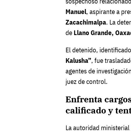
sospechoso relacionado
Manuel
, aspirante a pr
Zacachimalpa
. La dete
de
Llano Grande, Oaxa
El detenido, identifica
Kalusha”
, fue traslada
agentes de investigació
juez de control.
Enfrenta cargo
calificado y ten
La autoridad ministerial