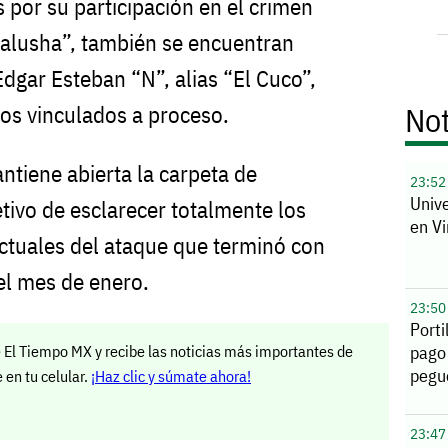
 por su participación en el crimen
 Kalusha”, también se encuentran
Edgar Esteban “N”, alias “El Cuco”,
Not
dos vinculados a proceso.
ntiene abierta la carpeta de
23:52
Unive
etivo de esclarecer totalmente los
en Vi
ectuales del ataque que terminó con
 el mes de enero.
23:50
Porti
 El Tiempo MX y recibe las noticias más importantes de
pago
pegu
en tu celular.
¡Haz clic y súmate ahora!
23:47