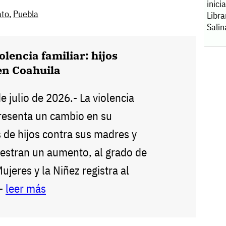
inici
ato
,
Puebla
Libr
Salin
olencia familiar: hijos
en Coahuila
de julio de 2026.- La violencia
presenta un cambio en su
 de hijos contra sus madres y
estran un aumento, al grado de
Mujeres y la Niñez registra al
--
leer más