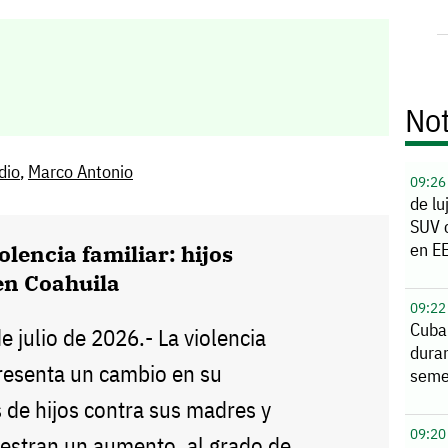
Not
dio
,
Marco Antonio
09:26
de lu
SUV 
en EE
olencia familiar: hijos
en Coahuila
09:22
Cuba
de julio de 2026.- La violencia
duran
presenta un cambio en su
seme
 de hijos contra sus madres y
09:20
estran un aumento, al grado de