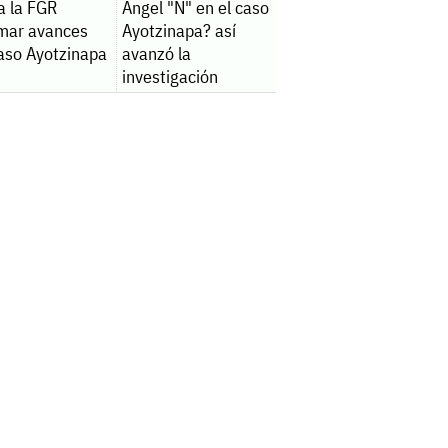
a la FGR
Ángel "N" en el caso
rmar avances
Ayotzinapa? así
caso Ayotzinapa
avanzó la
investigación