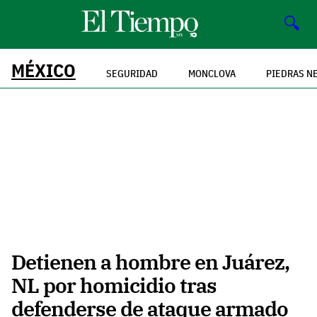
🔍
MÉXICO
SEGURIDAD
MONCLOVA
PIEDRAS N
Detienen a hombre en Juárez,
NL por homicidio tras
defenderse de ataque armado