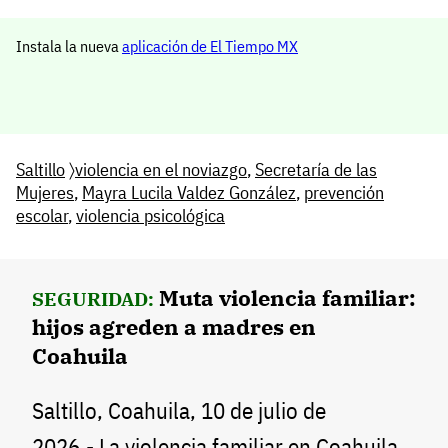
Instala la nueva
aplicación de El Tiempo MX
Saltillo
〉
violencia en el noviazgo
,
Secretaría de las
Mujeres
,
Mayra Lucila Valdez González
,
prevención
escolar
,
violencia psicológica
Muta violencia familiar:
SEGURIDAD:
hijos agreden a madres en
Coahuila
Saltillo, Coahuila, 10 de julio de
2026.- La violencia familiar en Coahuila