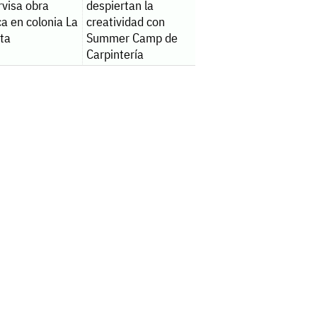
rvisa obra
despiertan la
ca en colonia La
creatividad con
ita
Summer Camp de
Carpintería