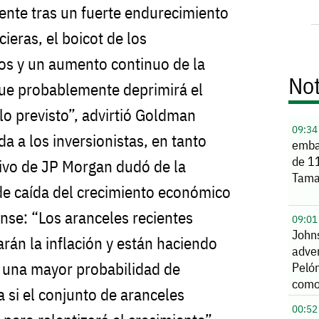
ente tras un fuerte endurecimiento
ieras, el boicot de los
os y un aumento continuo de la
Not
que probablemente deprimirá el
lo previsto”, advirtió Goldman
09:34
da a los inversionistas, en tanto
emba
de 1
tivo de JP Morgan dudó de la
Tama
 de caída del crecimiento económico
nse: “Los aranceles recientes
09:01
John
án la inflación y están haciendo
adver
una mayor probabilidad de
Peló
como
 si el conjunto de aranceles
del 
00:52