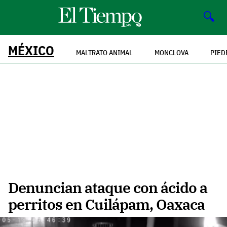
🔍
MÉXICO
MALTRATO ANIMAL
MONCLOVA
PIED
Denuncian ataque con ácido a
perritos en Cuilápam, Oaxaca