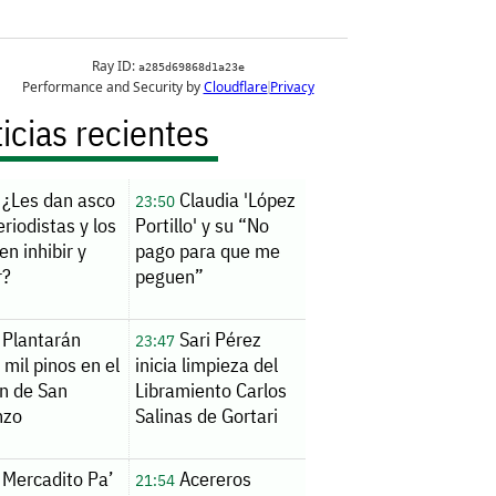
icias recientes
¿Les dan asco
Claudia 'López
23:50
eriodistas y los
Portillo' y su “No
en inhibir y
pago para que me
r?
peguen”
Plantarán
Sari Pérez
23:47
 mil pinos en el
inicia limpieza del
n de San
Libramiento Carlos
nzo
Salinas de Gortari
Mercadito Pa’
Acereros
21:54