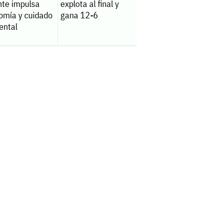
nte impulsa
explota al final y
omía y cuidado
gana 12-6
ental