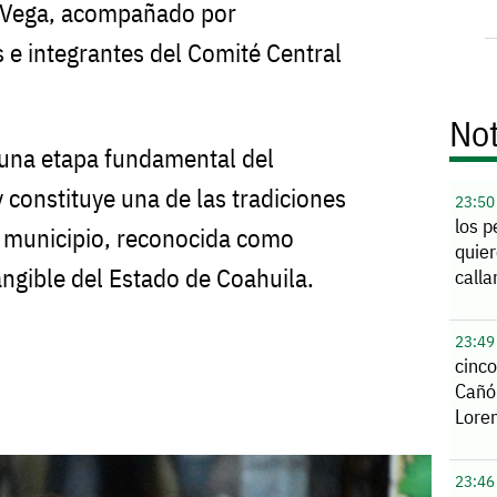
a Vega, acompañado por
 e integrantes del Comité Central
Not
 una etapa fundamental del
 constituye una de las tradiciones
23:50
los p
l municipio, reconocida como
quier
angible del Estado de Coahuila.
calla
23:49
cinco
Cañó
Lore
23:46