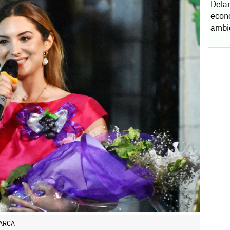
Dela
econ
ambi
NARCA