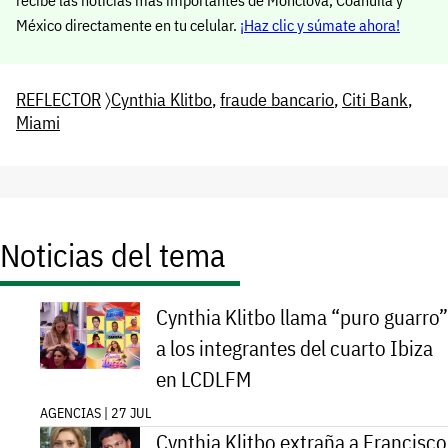
recibe las noticias más importantes de Monclova, Coahuila y
México directamente en tu celular.
¡Haz clic y súmate ahora!
REFLECTOR
〉
Cynthia Klitbo
,
fraude bancario
,
Citi Bank
,
Miami
Noticias del tema
Cynthia Klitbo llama “puro guarro”
a los integrantes del cuarto Ibiza
en LCDLFM
AGENCIAS | 27 JUL
Cynthia Klitbo extraña a Francisco