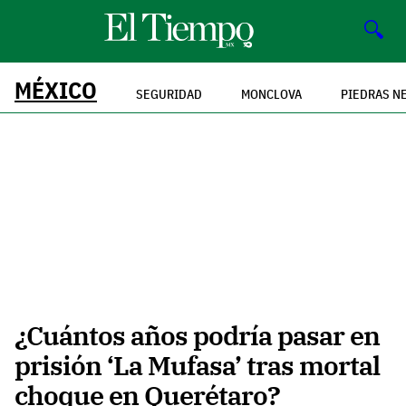
🔍
MÉXICO
SEGURIDAD
MONCLOVA
PIEDRAS N
¿Cuántos años podría pasar en
prisión ‘La Mufasa’ tras mortal
choque en Querétaro?