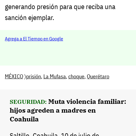
generando presión para que reciba una
sanción ejemplar.
Agrega a El Tiempo en Google
MÉXICO
〉
prisión
,
La Mufasa
,
choque
,
Querétaro
Muta violencia familiar:
SEGURIDAD:
hijos agreden a madres en
Coahuila
Saltillo, Coahuila, 10 de julio de