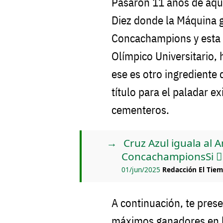
Pasaron 11 años de aqu
Diez donde la Máquina 
Concachampions y esta v
Olímpico Universitario,
ese es otro ingrediente 
título para el paladar e
cementeros.
Cruz Azul iguala al A
ConcachampionsSi 👍
01/jun/2025
Redacción El Tie
A continuación, te pres
máximos ganadores en la