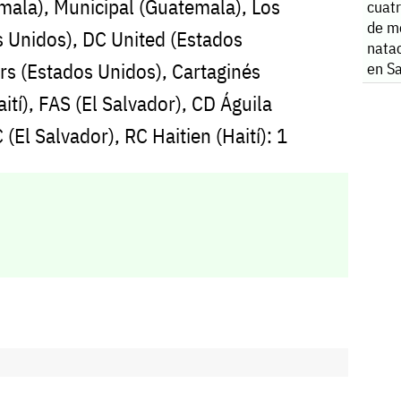
ala), Municipal (Guatemala), Los
cuatr
de m
 Unidos), DC United (Estados
natac
rs (Estados Unidos), Cartaginés
en S
aití), FAS (El Salvador), CD Águila
 (El Salvador), RC Haitien (Haití): 1