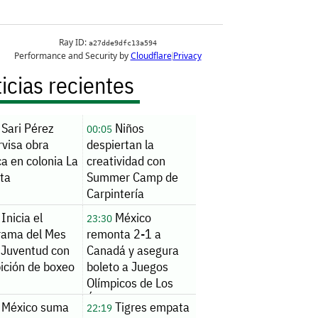
icias recientes
Sari Pérez
Niños
00:05
rvisa obra
despiertan la
ca en colonia La
creatividad con
ita
Summer Camp de
Carpintería
Inicia el
México
23:30
rama del Mes
remonta 2-1 a
 Juventud con
Canadá y asegura
ición de boxeo
boleto a Juegos
Olímpicos de Los
Ángeles 2028
México suma
Tigres empata
22:19