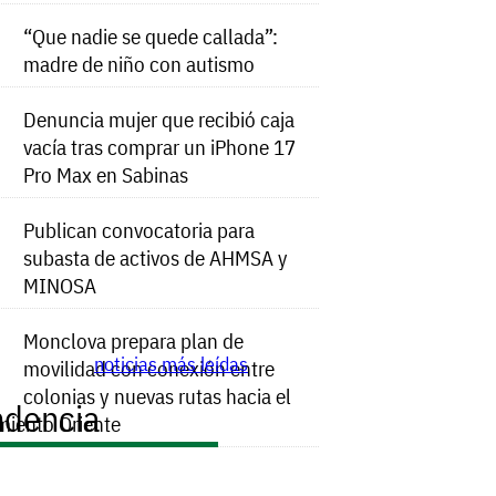
“Que nadie se quede callada”:
madre de niño con autismo
Denuncia mujer que recibió caja
vacía tras comprar un iPhone 17
Pro Max en Sabinas
Publican convocatoria para
subasta de activos de AHMSA y
MINOSA
Monclova prepara plan de
noticias más leídas
movilidad con conexión entre
colonias y nuevas rutas hacia el
ndencia
miento Oriente