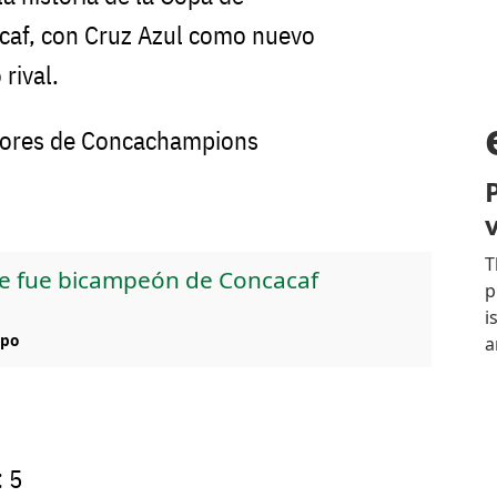
af, con Cruz Azul como nuevo
 rival.
dores de Concachampions
que fue bicampeón de Concacaf
mpo
: 5