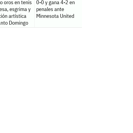
o oros en tenis
0-0 y gana 4-2 en
esa, esgrima y
penales ante
ión artística
Minnesota United
anto Domingo