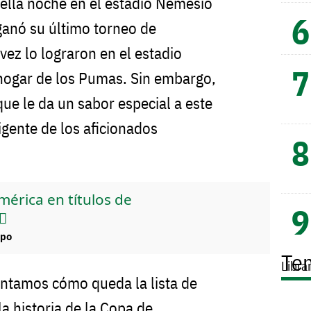
ella noche en el estadio Nemesio
ganó su último torneo de
ez lo lograron en el estadio
 hogar de los Pumas. Sin embargo,
que le da un sabor especial a este
xigente de los aficionados
mérica en títulos de

mpo
Te
Libra
entamos cómo queda la lista de
 historia de la Copa de