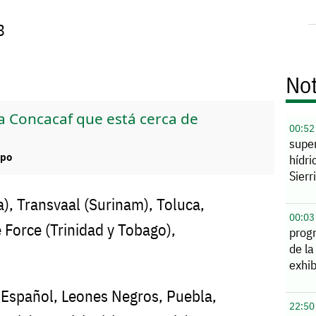
3
Not
 la Concacaf que está cerca de
00:52
supe
mpo
hídri
Sierr
a), Transvaal (Surinam), Toluca,
00:03
 Force (Trinidad y Tobago),
prog
de la
exhib
o Español, Leones Negros, Puebla,
22:50