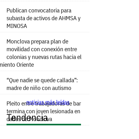
Publican convocatoria para
subasta de activos de AHMSA y
MINOSA
Monclova prepara plan de
movilidad con conexión entre
colonias y nuevas rutas hacia el
miento Oriente
“Que nadie se quede callada”:
madre de niño con autismo
noticias más leídas
Pleito entre trabajadoras de bar
termina con joven lesionada en
Tendencia
calles de Monclova