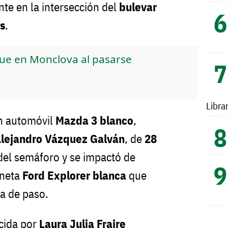
nte en la intersección del
bulevar
s
.
ue en Monclova al pasarse
Libra
un automóvil
Mazda 3 blanco
,
Alejandro Vázquez Galván
, de
28
a del semáforo y se impactó de
oneta
Ford Explorer blanca
que
ia de paso.
cida por
Laura Julia Fraire