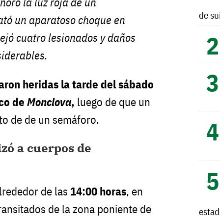
noró la luz roja de un
de su
ató un aparatoso choque en
ejó cuatro lesionados y daños
siderables.
aron heridas la tarde del sábado
ico de
Monclova
,
luego de que un
lto de de un semáforo.
izó a cuerpos de
alrededor de las
14:00 horas
, en
ransitados de la zona poniente de
esta