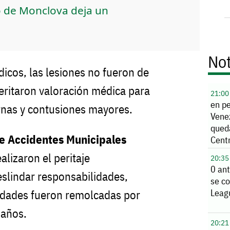
 de Monclova deja un
Not
cos, las lesiones no fueron de
ritaron valoración médica para
21:00
en p
ernas y contusiones mayores.
Vene
qued
de Accidentes Municipales
Cent
alizaron el peritaje
20:35
0 ant
slindar responsabilidades,
se co
Leag
dades fueron remolcadas por
daños.
20:21