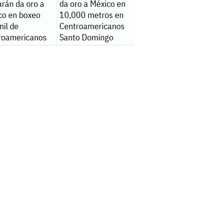
rán da oro a
da oro a México en
co en boxeo
10,000 metros en
nil de
Centroamericanos
roamericanos
Santo Domingo
2026