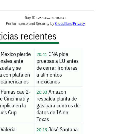
icias recientes
México pierde
CNA pide
20:41
enales ante
pruebas a EU antes
zuela y se
de cerrar fronteras
a con plata en
a alimentos
roamericanos
mexicanos
Pumas cae 2-
Amazon
20:33
e Cincinnati y
respalda planta de
mplica en la
gas para centros de
ues Cup
datos de IA en
Texas
Valeria
José Santana
20:19