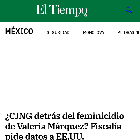
🔍
MÉXICO
SEGURIDAD
MONCLOVA
PIEDRAS N
¿CJNG detrás del feminicidio
de Valeria Márquez? Fiscalía
pide datos a EE.UU.