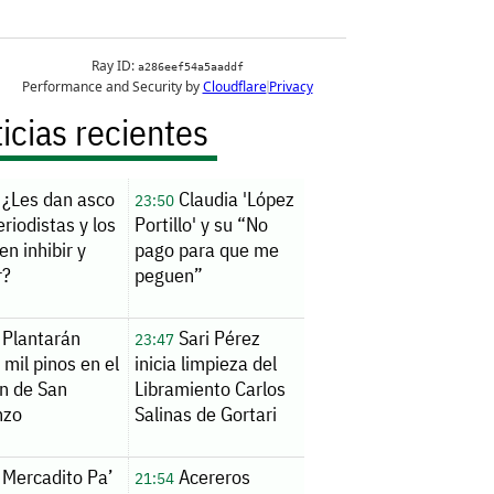
icias recientes
¿Les dan asco
Claudia 'López
23:50
eriodistas y los
Portillo' y su “No
en inhibir y
pago para que me
r?
peguen”
Plantarán
Sari Pérez
23:47
 mil pinos en el
inicia limpieza del
n de San
Libramiento Carlos
nzo
Salinas de Gortari
Mercadito Pa’
Acereros
21:54