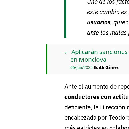
Uno de los fact
este cambio es
usuarios
, quie
ante las malas 
Aplicarán sanciones
en Monclova
06/jun/2025
Edith Gámez
Ante el aumento de rep
conductores con actit
deficiente, la Dirección
encabezada por Teodoro
más estrictas en colabor