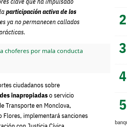
ores clave que ha impulsado
 la
participación activa de los
nes ya no permanecen callados
prácticas.
 a choferes por mala conducta
ortes ciudadanos sobre
udes inapropiadas
o servicio
 de Transporte en Monclova,
 Flores, implementará sanciones
banq
ación con Justicia Cívica.