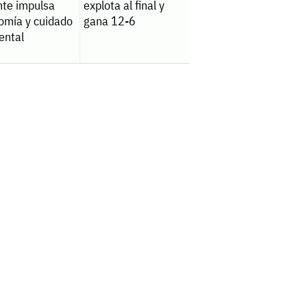
nte impulsa
explota al final y
omía y cuidado
gana 12-6
ental