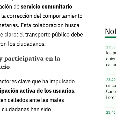
ación de
servicio comunitario
o la corrección del comportamiento
etarias. Esta colaboración busca
Not
e claro: el transporte público debe
con los ciudadanos.
23:50
los p
 participativa en la
quier
calla
icio
23:49
actores clave que ha impulsado
cinco
ipación activa de los usuarios
,
Cañó
Lore
en callados ante las malas
s ciudadanas han sido
23:46