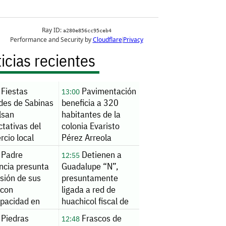
icias recientes
Fiestas
Pavimentación
13:00
des de Sabinas
beneficia a 320
lsan
habitantes de la
tativas del
colonia Evaristo
cio local
Pérez Arreola
Padre
Detienen a
12:55
ncia presunta
Guadalupe “N”,
sión de sus
presuntamente
 con
ligada a red de
apacidad en
huachicol fiscal de
io de Piedras
Ruffo Appel
Piedras
Frascos de
12:48
as