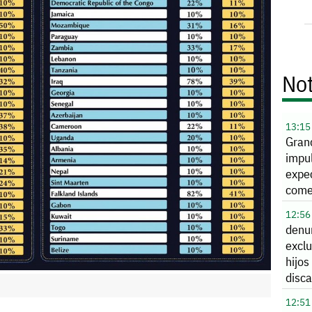
Not
13:15
Gran
impu
expec
comer
12:56
denu
exclu
hijos
disc
coleg
12:51
Negr