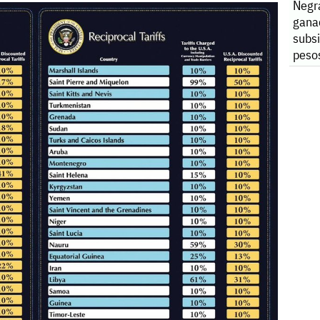
Negr
gana
subsi
peso