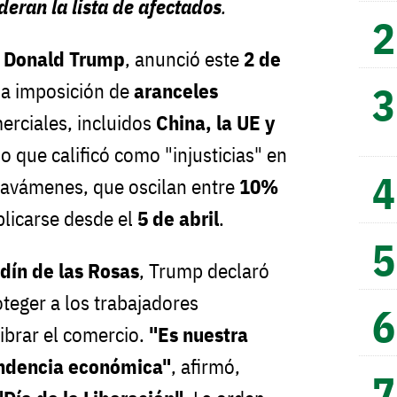
deran la lista de afectados
.
,
Donald Trump
, anunció este
2 de
la imposición de
aranceles
erciales, incluidos
China, la UE y
lo que calificó como "injusticias" en
gravámenes, que oscilan entre
10%
plicarse desde el
5 de abril
.
dín de las Rosas
, Trump declaró
teger a los trabajadores
ibrar el comercio.
"Es nuestra
endencia económica"
, afirmó,