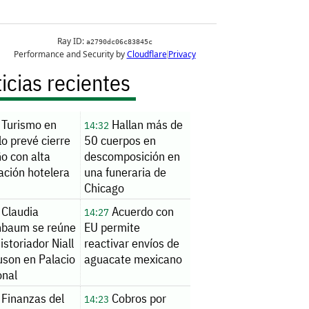
icias recientes
Turismo en
Hallan más de
14:32
llo prevé cierre
50 cuerpos en
o con alta
descomposición en
ación hotelera
una funeraria de
Chicago
Claudia
Acuerdo con
14:27
nbaum se reúne
EU permite
istoriador Niall
reactivar envíos de
uson en Palacio
aguacate mexicano
onal
Finanzas del
Cobros por
14:23