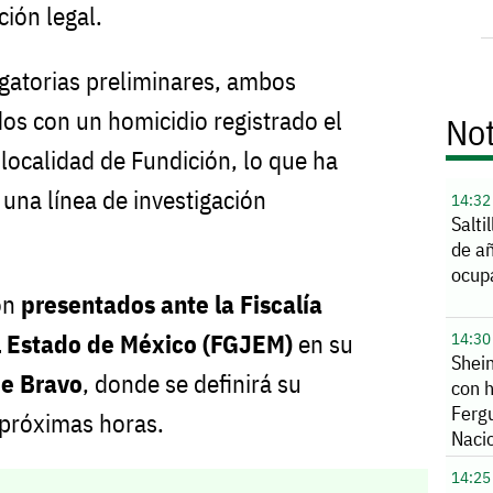
ción legal.
gatorias preliminares, ambos
dos con un homicidio registrado el
Not
 localidad de Fundición, lo que ha
una línea de investigación
14:32
Salti
de añ
ocup
on
presentados ante la Fiscalía
el Estado de México (FGJEM)
en su
14:30
Shei
de Bravo
, donde se definirá su
con h
Ferg
s próximas horas.
Naci
14:25