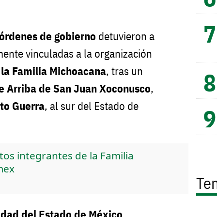
 órdenes de gobierno
detuvieron a
ente vinculadas a la organización
o
la Familia Michoacana
, tras un
de Arriba de San Juan Xoconusco
,
to Guerra
, al sur del Estado de
os integrantes de la Familia
mex
Te
idad del Estado de México