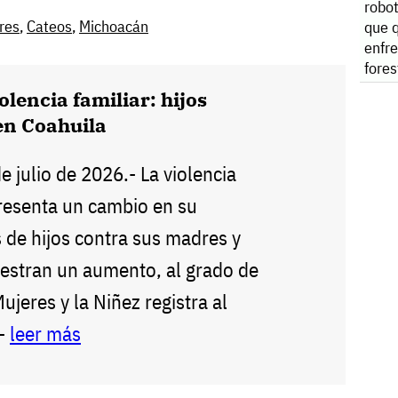
robo
res
,
Cateos
,
Michoacán
que 
enfre
fores
olencia familiar: hijos
en Coahuila
de julio de 2026.- La violencia
presenta un cambio en su
 de hijos contra sus madres y
estran un aumento, al grado de
Mujeres y la Niñez registra al
--
leer más