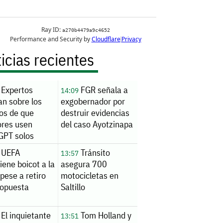
icias recientes
Expertos
FGR señala a
14:09
an sobre los
exgobernador por
gos de que
destruir evidencias
res usen
del caso Ayotzinapa
GPT solos
UEFA
Tránsito
13:57
ene boicot a la
asegura 700
pese a retiro
motocicletas en
ropuesta
Saltillo
El inquietante
Tom Holland y
13:51