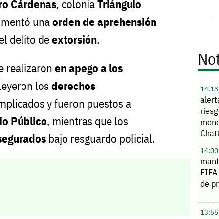
ro Cárdenas
, colonia
Triángulo
limentó una
orden de aprehensión
el delito de
extorsión
.
Not
e realizaron
en apego a los
 leyeron los
derechos
14:13
alert
implicados y fueron puestos a
ries
io Público
, mientras que los
meno
Chat
segurados
bajo resguardo policial.
14:00
manti
FIFA 
de p
13:55