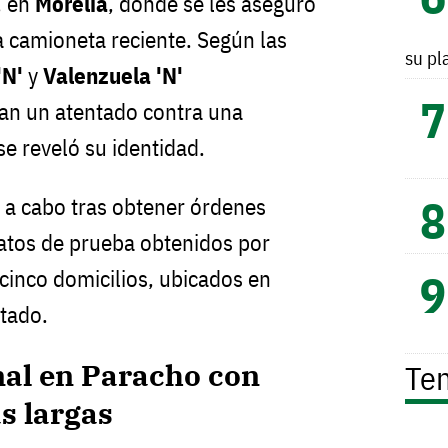
, en
Morelia
, donde se les aseguró
 camioneta reciente. Según las
su pl
'N'
y
Valenzuela 'N'
n un atentado contra una
e reveló su identidad.
n a cabo tras obtener órdenes
datos de prueba obtenidos por
n cinco domicilios, ubicados en
stado.
nal en Paracho con
Te
s largas