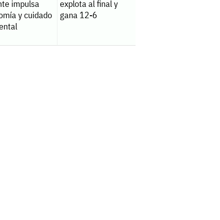
nte impulsa
explota al final y
omía y cuidado
gana 12-6
ental