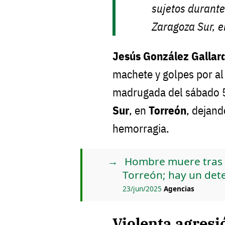
sujetos durante
Zaragoza Sur, e
Jesús González Gallar
machete y golpes por al
madrugada del sábado 5 
Sur
, en
Torreón
, dejand
hemorragia.
Hombre muere tras 
Torreón; hay un det
23/jun/2025
Agencias
Violenta agresi