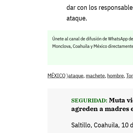
dar con los responsable
ataque.
Únete al canal de difusión de WhatsApp de
Monclova, Coahuila y México directamente 
MÉXICO
〉
ataque
,
machete
,
hombre
,
To
Muta vi
SEGURIDAD:
agreden a madres 
Saltillo, Coahuila, 10 