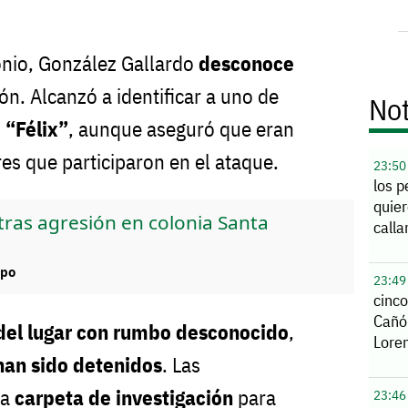
onio, González Gallardo
desconoce
ón. Alcanzó a identificar a uno de
Not
o
“Félix”
, aunque aseguró que eran
es que participaron en el ataque.
23:50
los p
quier
as agresión en colonia Santa
calla
mpo
23:49
cinco
Cañó
del lugar con rumbo desconocido
,
Lore
han sido detenidos
. Las
na
carpeta de investigación
para
23:46