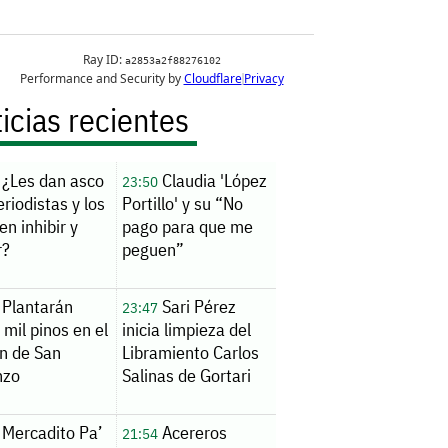
icias recientes
¿Les dan asco
Claudia 'López
23:50
eriodistas y los
Portillo' y su “No
en inhibir y
pago para que me
r?
peguen”
Plantarán
Sari Pérez
23:47
 mil pinos en el
inicia limpieza del
n de San
Libramiento Carlos
nzo
Salinas de Gortari
Mercadito Pa’
Acereros
21:54