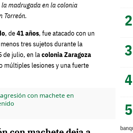
 la madrugada en la colonia
n Torreón.
do
, de
41 años
, fue atacado con un
 menos tres sujetos durante la
de julio, en la
colonia Zaragoza
o múltiples lesiones y una fuerte
agresión con machete en
enido
banq
ón con machete deja a