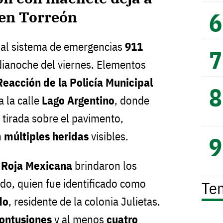
en Torreón
 al sistema de emergencias
911
dianoche del viernes. Elementos
eacción de la Policía Municipal
 la calle
Lago Argentino
, donde
 tirada sobre el pavimento,
n
múltiples heridas
visibles.
 Roja Mexicana
brindaron los
ido, quien fue identificado como
Te
do
, residente de la colonia Julietas.
ontusiones
y al menos
cuatro