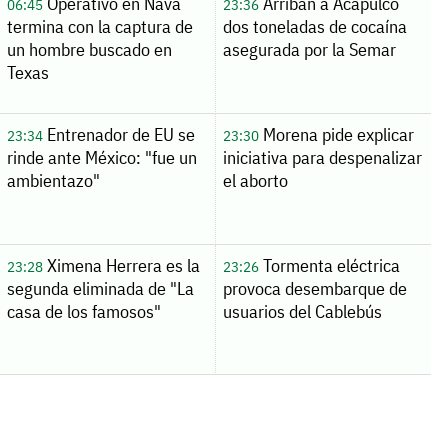
Operativo en Nava
Arriban a Acapulco
06:45
23:36
termina con la captura de
dos toneladas de cocaína
un hombre buscado en
asegurada por la Semar
Texas
Entrenador de EU se
Morena pide explicar
23:34
23:30
rinde ante México: "fue un
iniciativa para despenalizar
ambientazo"
el aborto
Ximena Herrera es la
Tormenta eléctrica
23:28
23:26
segunda eliminada de "La
provoca desembarque de
casa de los famosos"
usuarios del Cablebús