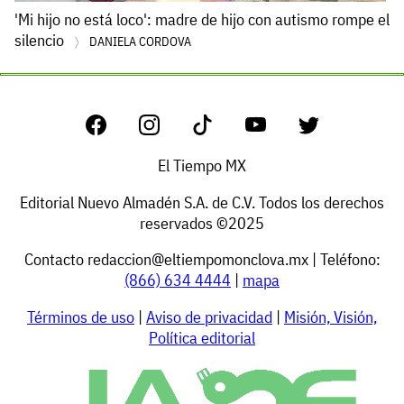
'Mi hijo no está loco': madre de hijo con autismo rompe el
silencio
DANIELA CORDOVA
El Tiempo MX
Editorial Nuevo Almadén S.A. de C.V. Todos los derechos
reservados ©2025
Contacto
redaccion@eltiempomonclova.mx
| Teléfono:
(866) 634 4444
|
mapa
Términos de uso
|
Aviso de privacidad
|
Misión, Visión,
Política editorial