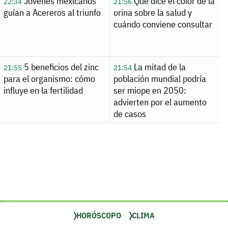
Jóvenes mexicanos
Qué dice el color de la
22:34
21:56
guían a Acereros al triunfo
orina sobre la salud y
cuándo conviene consultar
5 beneficios del zinc
La mitad de la
21:55
21:54
para el organismo: cómo
población mundial podría
influye en la fertilidad
ser miope en 2050:
advierten por el aumento
de casos
HORÓSCOPO
CLIMA