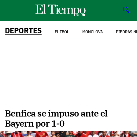
🔍
DEPORTES
FUTBOL
MONCLOVA
PIEDRAS N
Benfica se impuso ante el
Bayern por 1-0