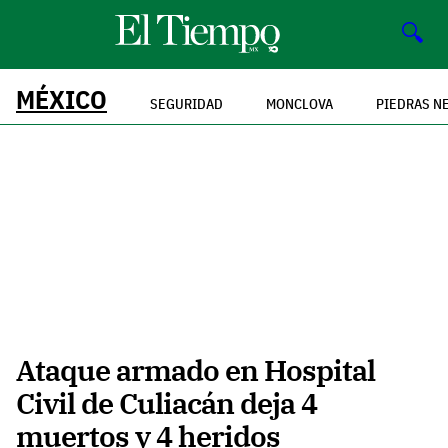
🔍
MÉXICO
SEGURIDAD
MONCLOVA
PIEDRAS N
Ataque armado en Hospital
Civil de Culiacán deja 4
muertos y 4 heridos