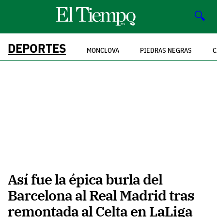
🔍
DEPORTES
MONCLOVA
PIEDRAS NEGRAS
C
Así fue la épica burla del
Barcelona al Real Madrid tras
remontada al Celta en LaLiga