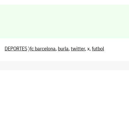
DEPORTES
〉
fc barcelona
,
burla
,
twitter
, x,
futbol