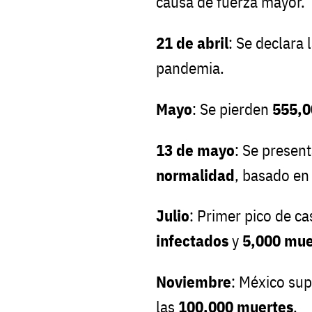
causa de fuerza mayor.
21 de abril
: Se declara 
pandemia.
Mayo
: Se pierden
555,0
13 de mayo
: Se present
normalidad
, basado en
Julio
: Primer pico de c
infectados
y
5,000 mue
Noviembre
: México sup
las
100,000 muertes
.