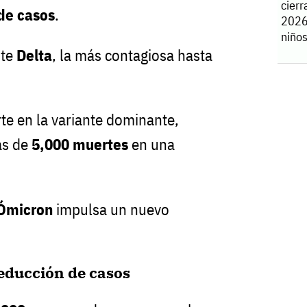
cierr
de casos
.
2026
niño
nte
Delta
, la más contagiosa hasta
rte en la variante dominante,
s de
5,000 muertes
en una
Ómicron
impulsa un nuevo
educción de casos