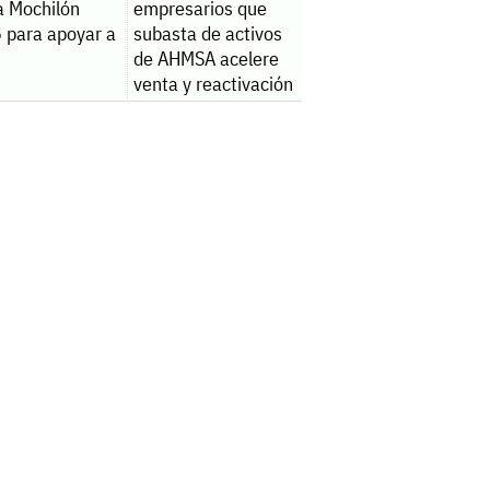
a Mochilón
empresarios que
 para apoyar a
subasta de activos
s
de AHMSA acelere
venta y reactivación