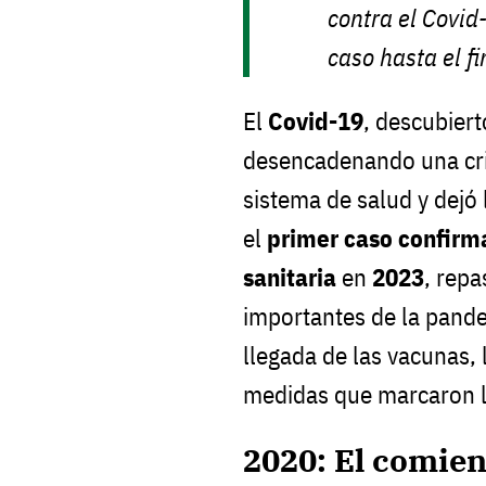
contra el Covid
caso hasta el f
El
Covid-19
, descubier
desencadenando una cris
sistema de salud y dejó
el
primer caso confir
sanitaria
en
2023
, rep
importantes de la pande
llegada de las vacunas, 
medidas que marcaron l
2020: El comie