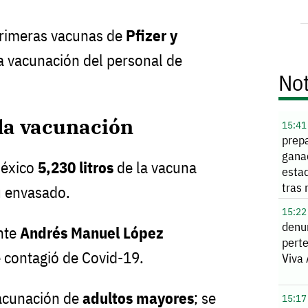
 primeras vacunas de
Pfizer y
la vacunación del personal de
Not
 la vacunación
15:41
prepa
gana
México
5,230 litros
de la vacuna
esta
tras
 envasado.
de s
15:22
denu
ente
Andrés Manuel López
pert
 contagió de Covid-19.
Viva
vacunación de
adultos mayores
; se
15:17