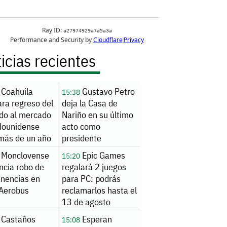
icias recientes
Coahuila
Gustavo Petro
15:38
ra regreso del
deja la Casa de
do al mercado
Nariño en su último
dounidense
acto como
 más de un año
presidente
uspensión
Monclovense
Epic Games
15:20
ncia robo de
regalará 2 juegos
enencias en
para PC: podrás
 Aerobus
reclamarlos hasta el
13 de agosto
Castaños
Esperan
15:08