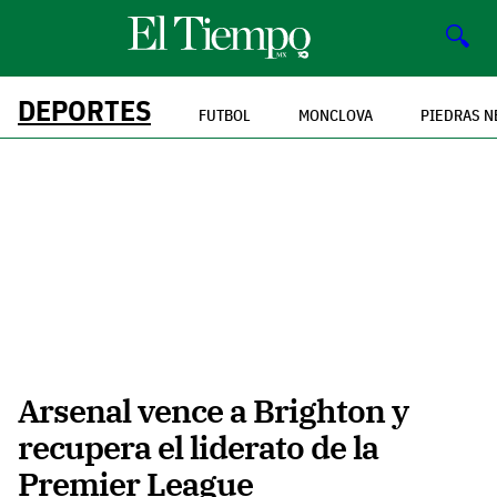
🔍
DEPORTES
FUTBOL
MONCLOVA
PIEDRAS N
Arsenal vence a Brighton y
recupera el liderato de la
Premier League