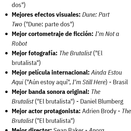
dos")
Mejores efectos visuales:
Dune: Part
Two
("Dune: parte dos")
Mejor cortometraje de ficción:
I'm Not a
Robot
Mejor fotografía:
The Brutalist
("El
brutalista")
Mejor película internacional:
Ainda Estou
Aqui
("Aún estoy aquí",
I'm Still Here
) - Brasil
Mejor banda sonora original:
The
Brutalist
("El brutalista") - Daniel Blumberg
Mejor actor protagonista:
Adrien Brody -
The
Brutalist
("El brutalista")
Mejor director:
Sean Baker -
Anora