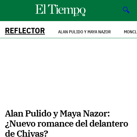
🔍
REFLECTOR
ALAN PULIDO Y MAYA NAZOR
MONCL
Alan Pulido y Maya Nazor:
¿Nuevo romance del delantero
de Chivas?