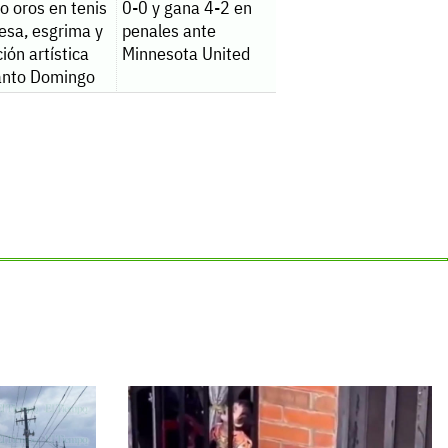
o oros en tenis
0-0 y gana 4-2 en
esa, esgrima y
penales ante
ión artística
Minnesota United
anto Domingo