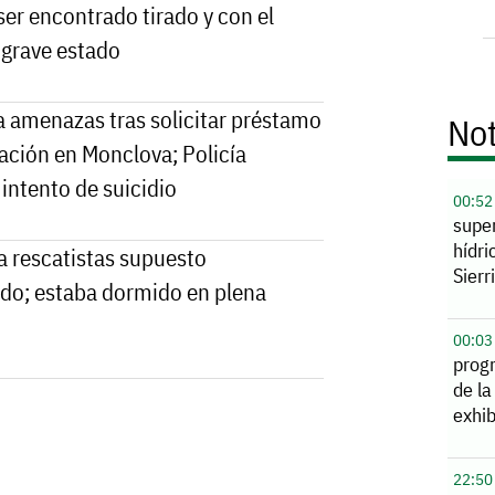
ser encontrado tirado y con el
 grave estado
 amenazas tras solicitar préstamo
Not
cación en Monclova; Policía
intento de suicidio
00:52
supe
hídri
 a rescatistas supuesto
Sierr
ado; estaba dormido en plena
00:03
prog
de la
exhib
22:50