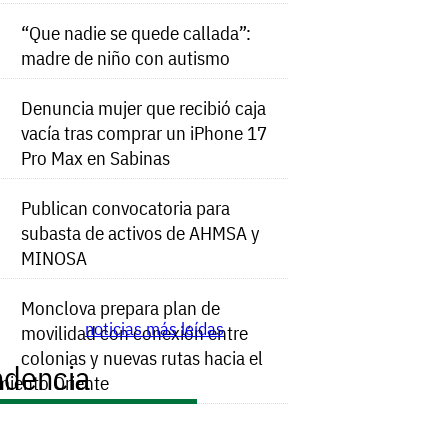
“Que nadie se quede callada”:
madre de niño con autismo
Denuncia mujer que recibió caja
vacía tras comprar un iPhone 17
Pro Max en Sabinas
Publican convocatoria para
subasta de activos de AHMSA y
MINOSA
Monclova prepara plan de
noticias más leídas
movilidad con conexión entre
colonias y nuevas rutas hacia el
ndencia
miento Oriente