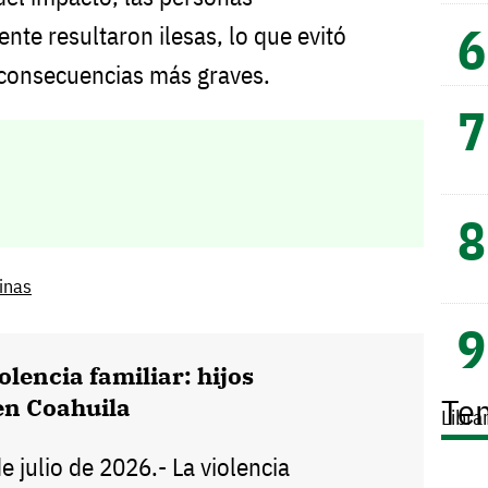
ente resultaron ilesas, lo que evitó
a consecuencias más graves.
inas
olencia familiar: hijos
Te
en Coahuila
Libra
de julio de 2026.- La violencia