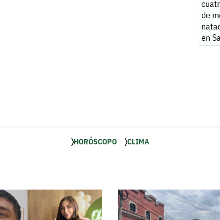
cuatr
de m
natac
en S
HORÓSCOPO
CLIMA