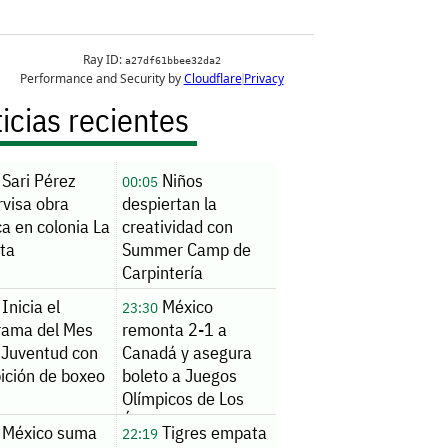
icias recientes
Sari Pérez
Niños
00:05
rvisa obra
despiertan la
ca en colonia La
creatividad con
ita
Summer Camp de
Carpintería
Inicia el
México
23:30
rama del Mes
remonta 2-1 a
 Juventud con
Canadá y asegura
ición de boxeo
boleto a Juegos
Olímpicos de Los
Ángeles 2028
México suma
Tigres empata
22:19