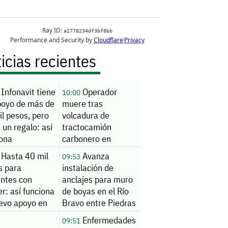
icias recientes
Infonavit tiene
Operador
10:00
poyo de más de
muere tras
l pesos, pero
volcadura de
 un regalo: así
tractocamión
iona
carbonero en
Autopista Premier
Hasta 40 mil
Avanza
09:53
s para
instalación de
entes con
anclajes para muro
r: así funciona
de boyas en el Río
uevo apoyo en
Bravo entre Piedras
co
Negras y Eagle Pass
Enfermedades
09:51