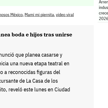
Arre
indus
crec
mosos México
,
Mami mi piernita
,
video viral
202
anea boda e hijos tras unirse
anunció que planea casarse y
nicia una nueva etapa teatral en
o a reconocidas figuras del
cursante de La Casa de los
to, reveló este lunes en Ciudad