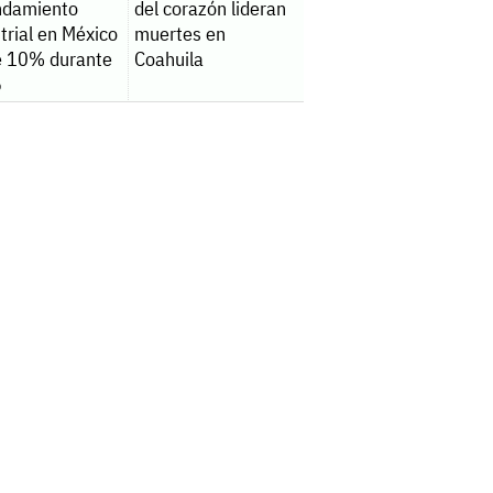
ndamiento
del corazón lideran
trial en México
muertes en
e 10% durante
Coahuila
6