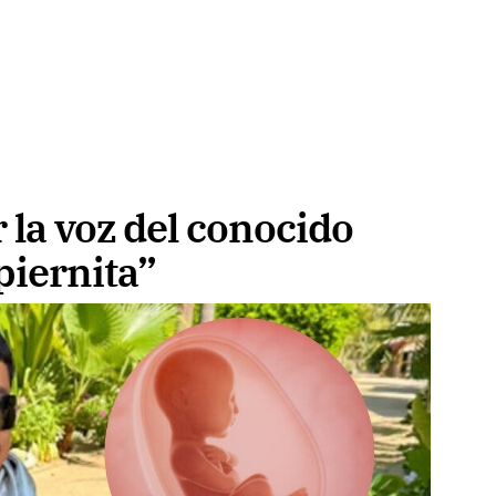
 la voz del conocido
piernita”