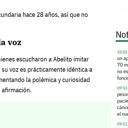
cundaria hace 28 años, así que no
Not
la voz
10:02
un a
uienes escucharon a Abelito imitar
70 mi
 su voz es prácticamente idéntica a
no es
func
umentando la polémica y curiosidad
09:53
 afirmación.
peso
paci
cánce
el n
Jalis
09:52