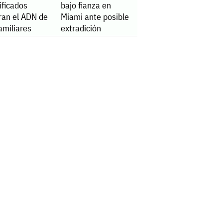
ificados
bajo fianza en
ran el ADN de
Miami ante posible
amiliares
extradición