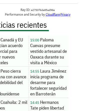
icias recientes
Canadá y EU
Paloma
15:00
cian acuerdo
Cuevas presume
rcial para
vestido artesanal de
r nuevos
Oaxaca durante su
celes
visita a México
Peso cierra
Laura Jiménez
14:55
na con avance
inicia programa de
debilidad del
desarme para
fortalecer seguridad
dounidense
en Barroterán
Coahuila: 2 mil
Hermanos
14:45
pos
Tate piden libertad