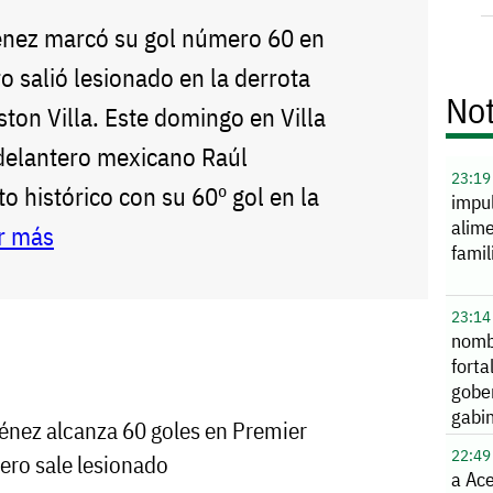
énez marcó su gol número 60 en
o salió lesionado en la derrota
Not
ton Villa. Este domingo en Villa
delantero mexicano Raúl
23:19
o histórico con su 60º gol en la
impu
alime
r más
famil
23:14
nomb
forta
gobe
gabi
énez alcanza 60 goles en Premier
22:49
ero sale lesionado
a Ace