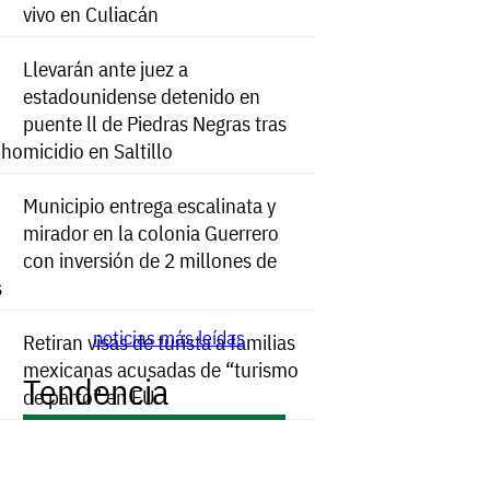
vivo en Culiacán
Llevarán ante juez a
estadounidense detenido en
puente ll de Piedras Negras tras
e homicidio en Saltillo
Municipio entrega escalinata y
mirador en la colonia Guerrero
con inversión de 2 millones de
s
noticias más leídas
Retiran visas de turista a familias
mexicanas acusadas de “turismo
Tendencia
de parto” en EU