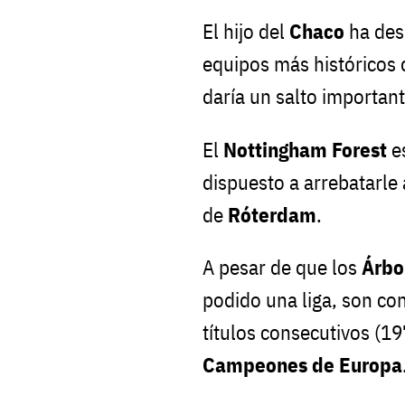
El hijo del
Chaco
ha desp
equipos más históricos 
daría un salto important
El
Nottingham Forest
es
dispuesto a arrebatarle
de
Róterdam
.
A pesar de que los
Árbo
podido una liga, son co
títulos consecutivos (1
Campeones de Europa