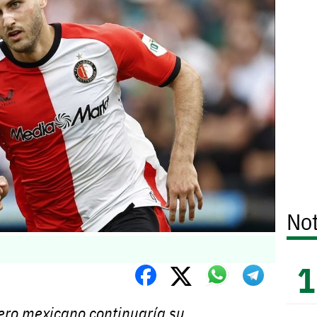
Not
ero mexicano continuaría su