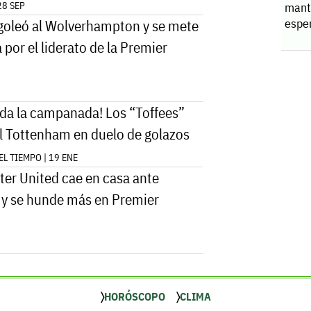
28 SEP
manti
espe
goleó al Wolverhampton y se mete
a por el liderato de la Premier
 da la campanada! Los “Toffees”
l Tottenham en duelo de golazos
L TIEMPO | 19 ENE
er United cae en casa ante
 y se hunde más en Premier
HORÓSCOPO
CLIMA