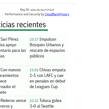
icias recientes
Sari Pérez
Impulsan
23:17
lsa apoyo
Bosques Urbanos y
ntario para las
rescate de espacios
ias
públicos
Con nuevos
Chivas empata
23:01
ramientos
1-1 con LAFC y cae
lece
en penales en debut
rnador el
de Leagues Cup
nete
Rieleros vence
Toluca golea
22:22
reros y
3-0 al Seattle