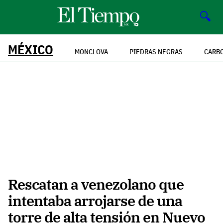
🔍
MÉXICO
MONCLOVA
PIEDRAS NEGRAS
CARB
Rescatan a venezolano que
intentaba arrojarse de una
torre de alta tensión en Nuevo