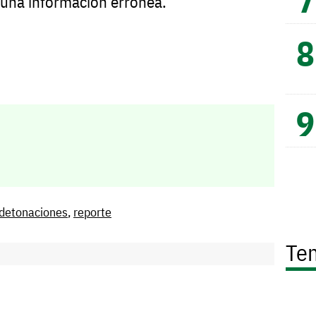
e una información errónea.
detonaciones
,
reporte
Te