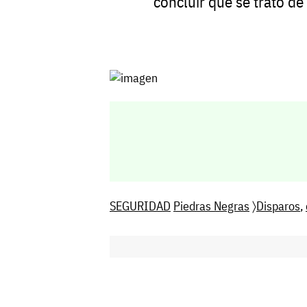
concluir que se trató d
SEGURIDAD
Piedras Negras
〉
Disparos
,