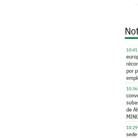
Not
10:41
euro
réco
por p
empl
10:36
conv
subas
de A
MIN
10:29
sede 