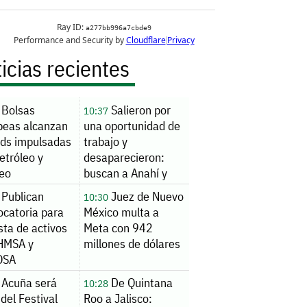
icias recientes
Bolsas
Salieron por
10:37
peas alcanzan
una oportunidad de
rds impulsadas
trabajo y
etróleo y
desaparecieron:
eo
buscan a Anahí y
Violeta
Publican
Juez de Nuevo
10:30
ocatoria para
México multa a
ta de activos
Meta con 942
HMSA y
millones de dólares
OSA
Acuña será
De Quintana
10:28
del Festival
Roo a Jalisco: