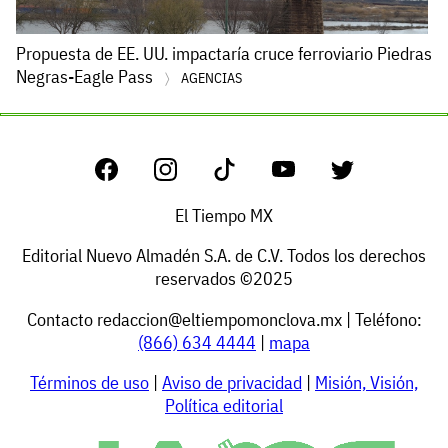
Propuesta de EE. UU. impactaría cruce ferroviario Piedras
Negras-Eagle Pass
AGENCIAS
El Tiempo MX
Editorial Nuevo Almadén S.A. de C.V. Todos los derechos
reservados ©2025
Contacto
redaccion@eltiempomonclova.mx
| Teléfono:
(866) 634 4444
|
mapa
Términos de uso
|
Aviso de privacidad
|
Misión, Visión,
Política editorial