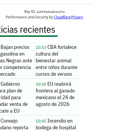
icias recientes
Bajan precios
CBA fortalece
10:53
 gasolina en
cultura del
ras Negras ante
bienestar animal
r competencia
entre niños durante
mercado
cursos de verano
Gobierno
EU reabrirá
10:50
ara plan de
frontera al ganado
ridad para
mexicano el 24 de
udar venta de
agosto de 2026
cate a EU
Consejo
Incendio en
10:45
adano reporta
bodega de hospital