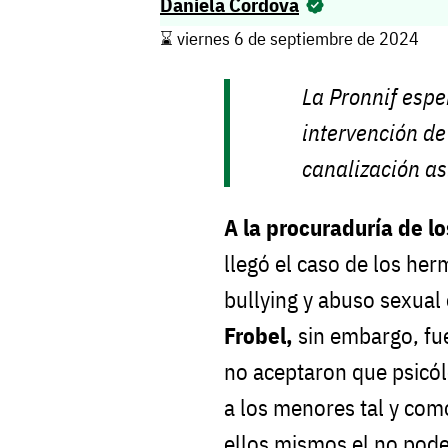
Daniela Cordova
⌛️ viernes 6 de septiembre de 2024
La Pronnif espe
intervención de
canalización a
A la procuraduría de lo
llegó el caso de los he
bullying y abuso sexual 
Frobel,
sin embargo, fue
no aceptaron que psicó
a los menores tal y com
ellos mismos el no pode