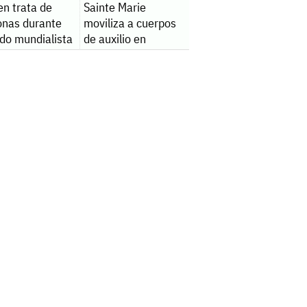
en trata de
Sainte Marie
onas durante
moviliza a cuerpos
odo mundialista
de auxilio en
Monclova