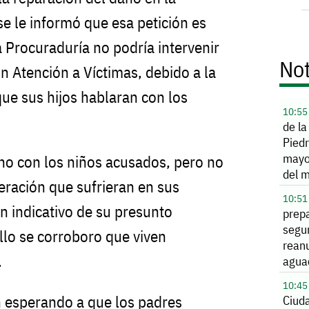
e le informó que esa petición es
la Procuraduría no podría intervenir
Not
n Atención a Víctimas, debido a la
que sus hijos hablaran con los
10:55
de la
Pied
mayo
ino con los niños acusados, pero no
del 
eración que sufrieran en sus
10:51
n indicativo de su presunto
prep
segu
lo se corroboro que viven
rean
.
agua
10:45
n esperando a que los padres
Ciud