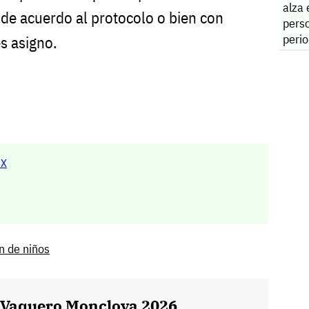
alza 
de acuerdo al protocolo o bien con
pers
peri
es asigno.
MX
ín de niños
l Vaquero Monclova 2026