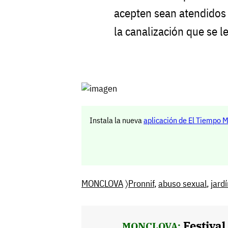
acepten sean atendidos 
la canalización que se l
Instala la nueva
aplicación de El Tiempo 
MONCLOVA
〉
Pronnif
,
abuso sexual
,
jard
Festiva
MONCLOVA: