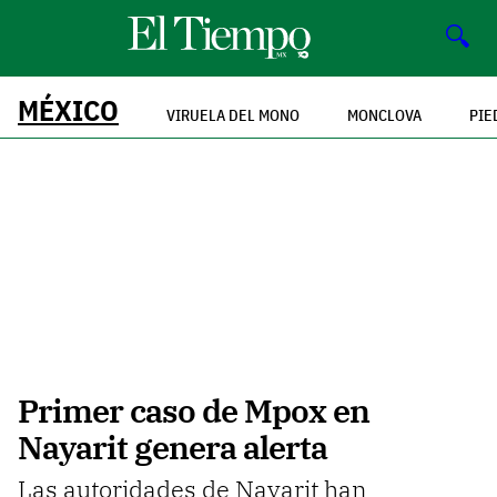
🔍
MÉXICO
VIRUELA DEL MONO
MONCLOVA
PIE
Primer caso de Mpox en
Nayarit genera alerta
Las autoridades de Nayarit han