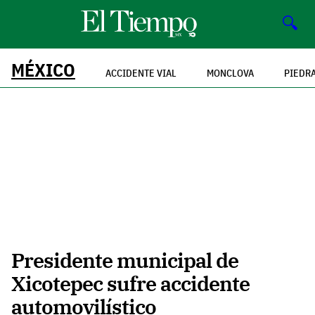
🔍
MÉXICO
ACCIDENTE VIAL
MONCLOVA
PIEDR
Presidente municipal de
Xicotepec sufre accidente
automovilístico