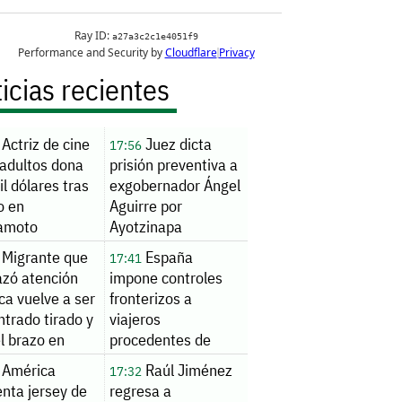
icias recientes
Actriz de cine
Juez dicta
17:56
 adultos dona
prisión preventiva a
l dólares tras
exgobernador Ángel
o en
Aguirre por
amoto
Ayotzinapa
Migrante que
España
17:41
azó atención
impone controles
ca vuelve a ser
fronterizos a
trado tirado y
viajeros
l brazo en
procedentes de
e estado
Italia
América
Raúl Jiménez
17:32
nta jersey de
regresa a