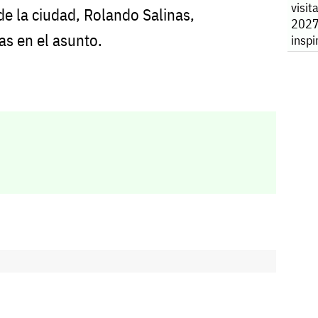
visit
de la ciudad, Rolando Salinas,
2027
s en el asunto.
inspi
110 