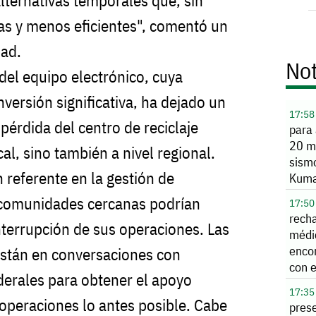
ternativas temporales que, sin
as y menos eficientes", comentó un
dad.
Not
del equipo electrónico, cuya
nversión significativa, ha dejado un
17:58
a pérdida del centro de reciclaje
para
20 mi
cal, sino también a nivel regional.
sism
 referente en la gestión de
Kum
s comunidades cercanas podrían
17:50
rech
nterrupción de sus operaciones. Las
médi
encon
están en conversaciones con
con e
ederales para obtener el apoyo
grav
17:35
s operaciones lo antes posible. Cabe
prese