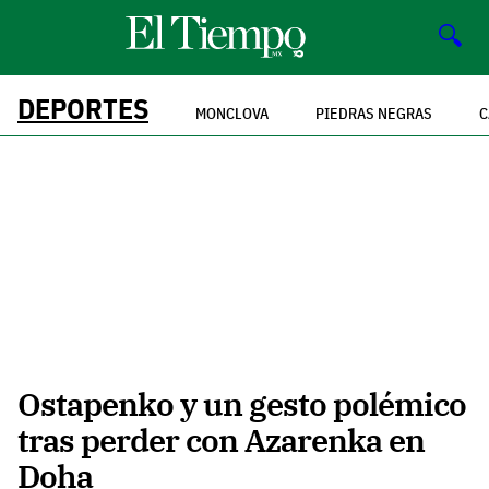
🔍
DEPORTES
MONCLOVA
PIEDRAS NEGRAS
C
Ostapenko y un gesto polémico
tras perder con Azarenka en
Doha