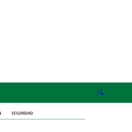
🔍
N
SEGURIDAD