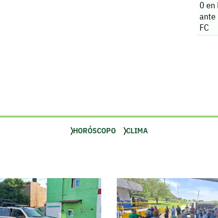
0 en
ante
FC
HORÓSCOPO
CLIMA