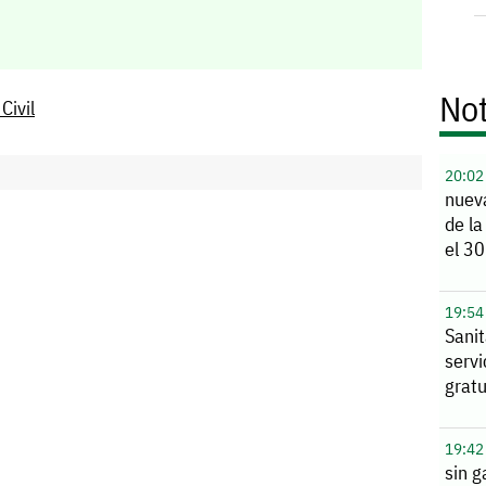
Not
Civil
20:02
nuev
de la
el 30
19:54
Sanit
serv
gratu
19:42
sin g