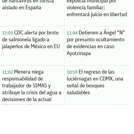
de hantavirus en turista
expolicía municipal por
aislado en España
violencia familiar;
enfrentará juicio en libertad
CDC alerta por brote
Detienen a Ángel “N”
11:03
11:04
de salmonela ligado a
por presunto ocultamiento
jalapeños de México en EU
de evidencias en caso
Ayotzinapa
Menera niega
El regreso de las
11:02
10:59
responsabilidad de
luciérnagas en CDMX, una
trabajador de SIMAS y
señal de bosques
atribuye la crisis del agua a
saludables
decisiones de la actual
administración