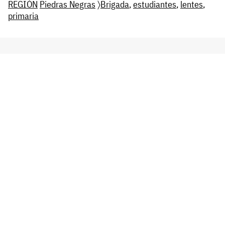
REGIÓN
Piedras Negras
〉
Brigada
,
estudiantes
,
lentes
,
primaria